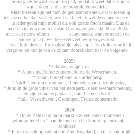
Soms ga ik bewust ervoor op pad, omdat ik weet dat er ergens
wat te doen is, dus te fotograferen wellicht.
Maar meestal zijn het toch de geluksmomenten, dat ik toevallig
iets zie en het dan vastleg, want vaak heb ik wel de camera mee of
in ieder geval mijn mobiel die ook goede foto`s maakt. Dus de
meeste zijn gewoon in de stad Groningen gemaakt. Nu in 2024
maar een nieuw album aangemaakt, want er moet in de
andere [nr 2]
wel heeeeeel veel worden gescrold.
Veel kijk plezier . En zoals altijd, als je op 1 foto klikt, wordt hij
vergroot en kun je aan de zijkant doorklikken naar de volgende.
2025:
*
Oktober, dagje Urk.
*
Augustus, Franse zomermarkt op de Westerhaven.
*
Maart, hobbybeurs in Hardenberg.
* April; Centrum Groningen, Bloemetjesmarkt, Koningsdag.
* Juni: In de grote vijver van het stadspark, is een zwemafscheiding
en zijn vlonders geplaatst, voor het eerst is dit.
*Juli: Westerhaven , Groningen. Franse zomermarkt
2024:
* Op de Zeldzaam mooi markt ook een aantal momenten
gefotografeerd en 2 aan de rand van het Noorderplantsoen[
schilders]
* In mei was ik op vakantie in Zuid Engeland, en daar natuurlijk